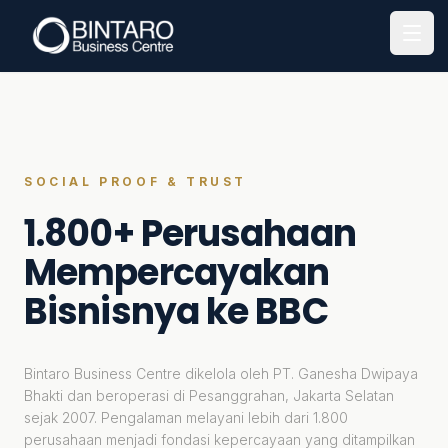
Open
SOCIAL PROOF & TRUST
1.800+ Perusahaan
Mempercayakan
Bisnisnya ke BBC
Bintaro Business Centre dikelola oleh PT. Ganesha Dwipaya
Bhakti dan beroperasi di Pesanggrahan, Jakarta Selatan
sejak 2007. Pengalaman melayani lebih dari 1.800
perusahaan menjadi fondasi kepercayaan yang ditampilkan