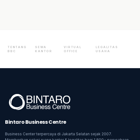
TENTANG
SEWA
VIRTUAL
LEGALITAS
BBC
KANTOR
OFFICE
USAHA
Bintaro Business Centre
Business Center terpercaya di Jakarta Selatan sejak 2007.
Memberikan solusi ruang kantor & legalitas bagi 1.800+ perusahaan.