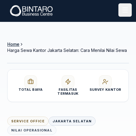
Open
CARA MENILAI NILAI SEWA
Bandingkan total biaya, bukan angka bulanan
saja.
Home
Fasilitas, kesiapan operasional, akses, dan biaya yang
Harga Sewa Kantor Jakarta Selatan: Cara Menilai Nilai Sewa
sudah termasuk menentukan nilai sewa sebenarnya.
TOTAL BIAYA
FASILITAS
SURVEY KANTOR
TERMASUK
SERVICE OFFICE
JAKARTA SELATAN
NILAI OPERASIONAL