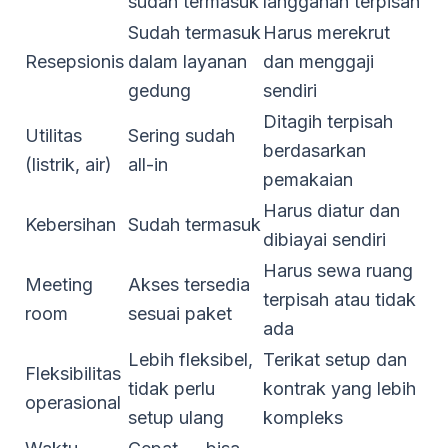
sudah termasuk
langganan terpisah
Sudah termasuk
Harus merekrut
Resepsionis
dalam layanan
dan menggaji
gedung
sendiri
Ditagih terpisah
Utilitas
Sering sudah
berdasarkan
(listrik, air)
all-in
pemakaian
Harus diatur dan
Kebersihan
Sudah termasuk
dibiayai sendiri
Harus sewa ruang
Meeting
Akses tersedia
terpisah atau tidak
room
sesuai paket
ada
Lebih fleksibel,
Terikat setup dan
Fleksibilitas
tidak perlu
kontrak yang lebih
operasional
setup ulang
kompleks